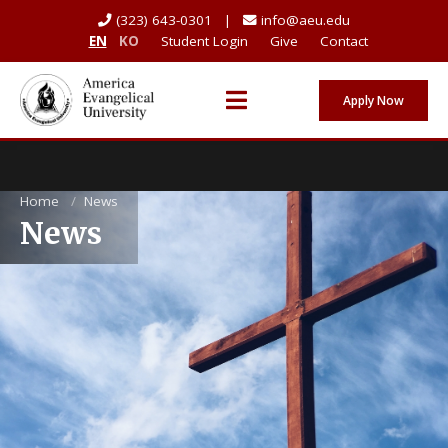
(323) 643-0301 |
info@aeu.edu
EN
KO
Student Login
Give
Contact
Apply Now
Home
/
News
News