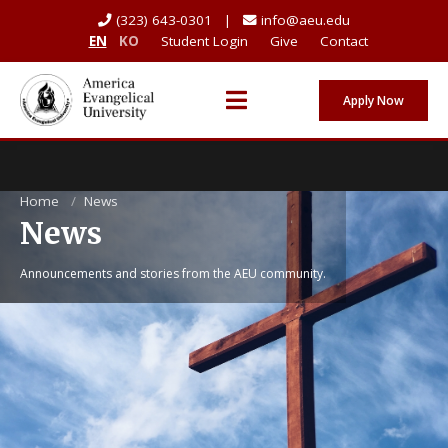
(323) 643-0301 |
info@aeu.edu
EN
KO
Student Login
Give
Contact
Apply Now
Home
/
News
News
Announcements and stories from the AEU community.