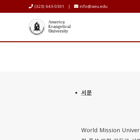
(323) 643-0301 |
info@aeu.edu
서문
World Mission U